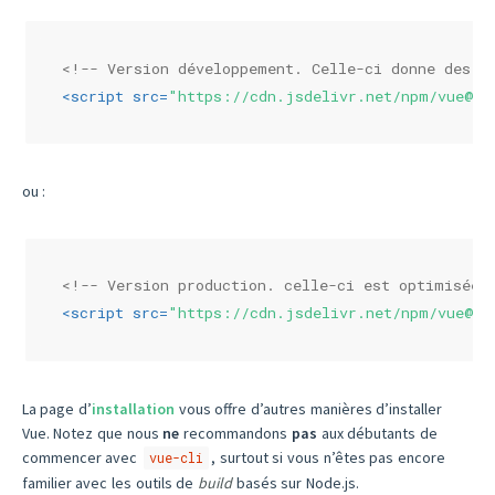
<!-- Version développement. Celle-ci donne des a
<
script
src
=
"https://cdn.jsdelivr.net/npm/vue@2/
ou :
<!-- Version production. celle-ci est optimisée 
<
script
src
=
"https://cdn.jsdelivr.net/npm/vue@2"
La page d’
installation
vous offre d’autres manières d’installer
Vue. Notez que nous
ne
recommandons
pas
aux débutants de
commencer avec
, surtout si vous n’êtes pas encore
vue-cli
familier avec les outils de
build
basés sur Node.js.