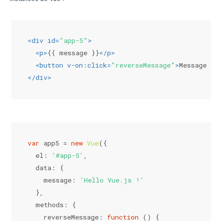
<
div
id
=
"app-5"
>
<
p
>
{{ message }}
</
p
>
<
button
v-on:click
=
"reverseMessage"
>
Message re
</
div
>
var
 app5 = 
new
Vue
({
el
: 
'#app-5'
,
data
: {
message
: 
'Hello Vue.js !'
  },
methods
: {
reverseMessage
: 
function
 (
) {