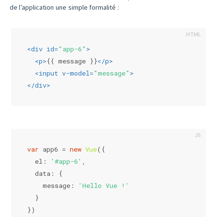
de l’application une simple formalité :
<
div
id
=
"app-6"
>
<
p
>
{{ message }}
</
p
>
<
input
v-model
=
"message"
>
</
div
>
var
 app6 = 
new
Vue
({
el
: 
'#app-6'
,
data
: {
message
: 
'Hello Vue !'
  }
})