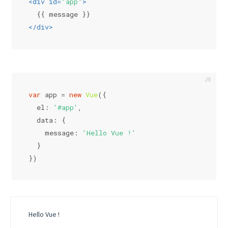
<
div
id
=
"app"
>
  {{ message }}
</
div
>
var
 app = 
new
Vue
({
el
: 
'#app'
,
data
: {
message
: 
'Hello Vue !'
  }
})
Hello Vue !