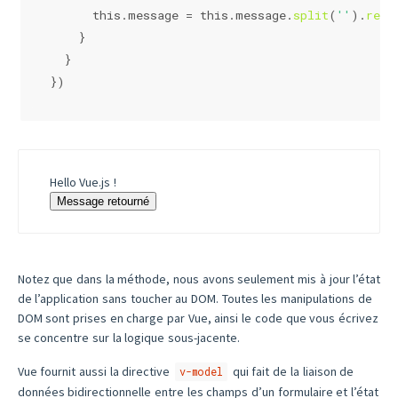
this
.
message
 = 
this
.
message
.
split
(
''
).
reve
    }
  }
})
Hello Vue.js !
Message retourné
Notez que dans la méthode, nous avons seulement mis à jour l’état
de l’application sans toucher au DOM. Toutes les manipulations de
DOM sont prises en charge par Vue, ainsi le code que vous écrivez
se concentre sur la logique sous-jacente.
Vue fournit aussi la directive
qui fait de la liaison de
v-model
données bidirectionnelle entre les champs d’un formulaire et l’état