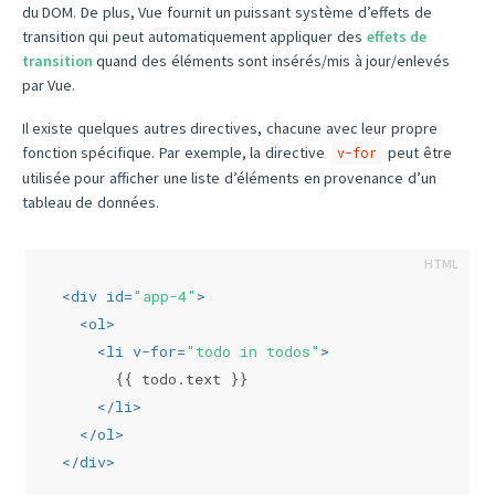
du DOM. De plus, Vue fournit un puissant système d’effets de
transition qui peut automatiquement appliquer des
effets de
transition
quand des éléments sont insérés/mis à jour/enlevés
par Vue.
Il existe quelques autres directives, chacune avec leur propre
fonction spécifique. Par exemple, la directive
peut être
v-for
utilisée pour afficher une liste d’éléments en provenance d’un
tableau de données.
<
div
id
=
"app-4"
>
<
ol
>
<
li
v-for
=
"todo in todos"
>
      {{ todo.text }}
</
li
>
</
ol
>
</
div
>