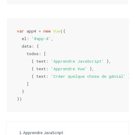
var
 app4 = 
new
Vue
({
el
: 
'#app-4'
,
data
: {
todos
: [
      { 
text
: 
'Apprendre JavaScript'
 },
      { 
text
: 
'Apprendre Vue'
 },
      { 
text
: 
'Créer quelque chose de génial'
 }
    ]
  }
})
Apprendre JavaScript