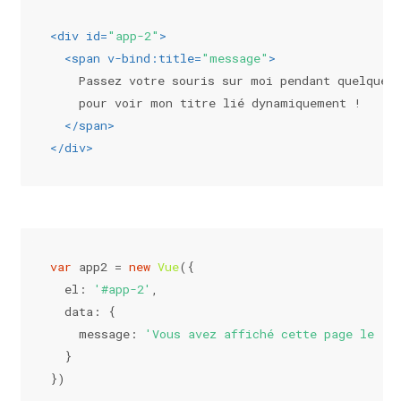
<
div
id
=
"app-2"
>
<
span
v-bind:title
=
"message"
>
    Passez votre souris sur moi pendant quelques
    pour voir mon titre lié dynamiquement !
</
span
>
</
div
>
var
 app2 = 
new
Vue
({
el
: 
'#app-2'
,
data
: {
message
: 
'Vous avez affiché cette page le '
 
  }
})