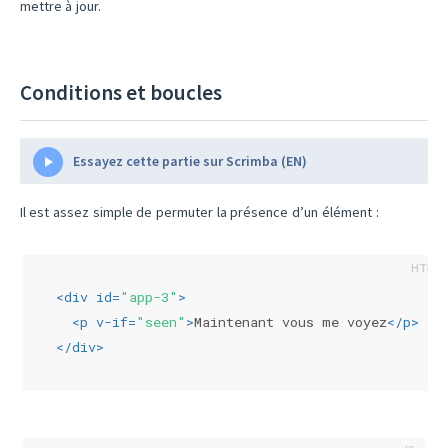
mettre à jour.
Conditions et boucles
Essayez cette partie sur Scrimba (EN)
Il est assez simple de permuter la présence d’un élément :
<
div
id
=
"app-3"
>
<
p
v-if
=
"seen"
>
Maintenant vous me voyez
</
p
>
</
div
>