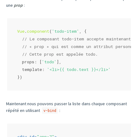
une
prop
:
Vue
.
component
(
'todo-item'
, {
// Le composant todo-item accepte maintenant u
// « prop » qui est comme un attribut personna
// Cette prop est appelée todo.
props
: [
'todo'
],
template
: 
'<li>{{ todo.text }}</li>'
})
Maintenant nous pouvons passer la liste dans chaque composant
répété en utilisant
:
v-bind
<
div
id
=
"app-7"
>