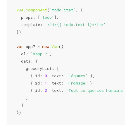
Vue
.
component
(
'todo-item'
, {
props
: [
'todo'
],
template
: 
'<li>{{ todo.text }}</li>'
})
var
 app7 = 
new
Vue
({
el
: 
'#app-7'
,
data
: {
groceryList
: [
      { 
id
: 
0
, 
text
: 
'Légumes'
 },
      { 
id
: 
1
, 
text
: 
'Fromage'
 },
      { 
id
: 
2
, 
text
: 
'Tout ce que les humains so
    ]
  }
})