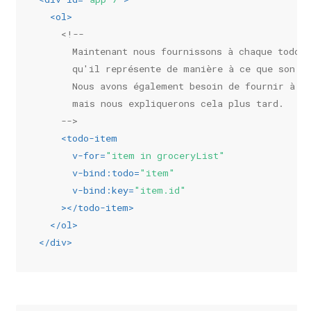
<
ol
>
<!--
      Maintenant nous fournissons à chaque todo-
      qu'il représente de manière à ce que son c
      Nous avons également besoin de fournir à c
      mais nous expliquerons cela plus tard.
    -->
<
todo-item
v-for
=
"item in groceryList"
v-bind:todo
=
"item"
v-bind:key
=
"item.id"
    >
</
todo-item
>
</
ol
>
</
div
>